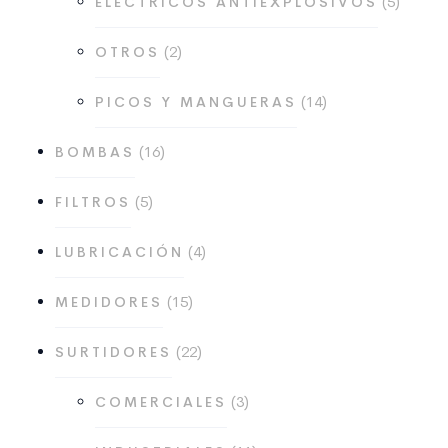
5
ELÉCTRICOS ANTIEXPLOSIVOS
produc
2
2
OTROS
productos
14
14
PICOS Y MANGUERAS
productos
16
16
BOMBAS
productos
5
5
FILTROS
productos
4
4
LUBRICACIÓN
productos
15
15
MEDIDORES
productos
22
22
SURTIDORES
productos
3
3
COMERCIALES
productos
11