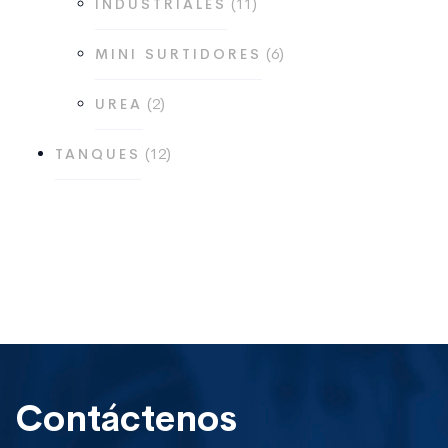
11
INDUSTRIALES
productos
6
6
MINI SURTIDORES
productos
2
2
UREA
productos
12
12
TANQUES
productos
Contáctenos