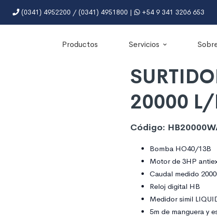
(0341) 4952200 / (0341) 4951800 |
+54 9 341 3206 653
Productos
Servicios
Sobre
SURTIDO
20000 L
Código: HB20000W
Bomba HO40/13B
Motor de 3HP antiex
Caudal medido 2000
Reloj digital HB
Medidor simil LIQUI
5m de manguera y es