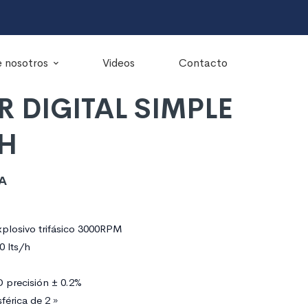
 nosotros
Videos
Contacto
R DIGITAL SIMPLE
/H
A
plosivo trifásico 3000RPM
0 lts/h
D precisión ± 0.2%
férica de 2 »