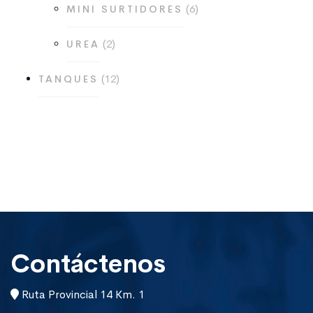
6
MINI SURTIDORES
productos
2
2
UREA
productos
12
12
TANQUES
productos
Contáctenos
Ruta Provincial 14 Km. 1