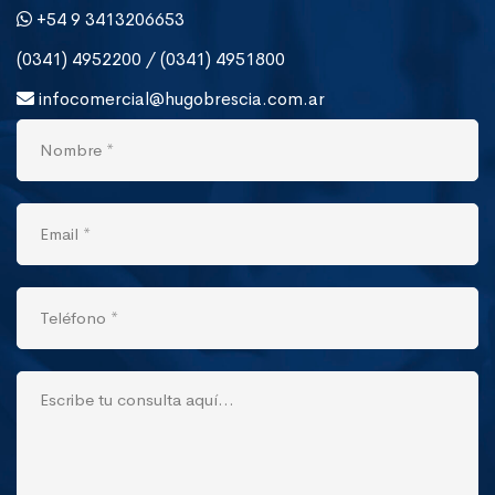
+54 9 3413206653
(0341) 4952200 / (0341) 4951800
infocomercial@hugobrescia.com.ar