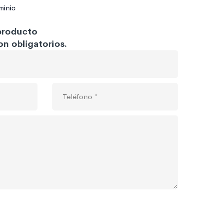
minio
 producto
n obligatorios.