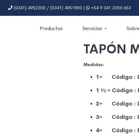
(0341) 4952200 / (0341) 4951800 |
+54 9 341 3206 653
Productos
Servicios
Sobre
TAPÓN 
Medidas:
1» Código : 
1 1⁄2 » Código 
2» Código : 
3» Código : 
4» Código : 