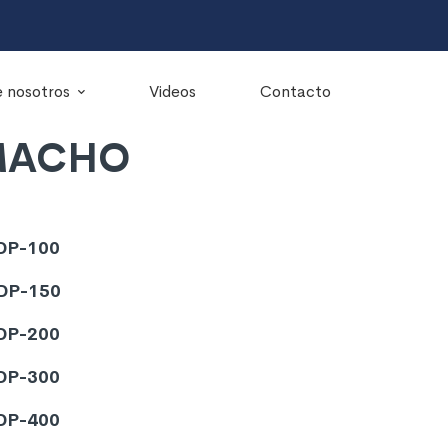
 nosotros
Videos
Contacto
MACHO
DP-100
: DP-150
DP-200
DP-300
DP-400