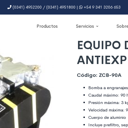
(0341) 4952200 / (0341) 4951800 |
+54 9 341 3206 653
Productos
Servicios
Sobre
EQUIPO 
ANTIEXP
Código: ZCB-90A
Bomba a engranaje
Caudal máximo: 90 l
Presión máxima: 3 k
Velocidad máxima: 
Cuerpo de aluminio
Incluye prefiltro, se