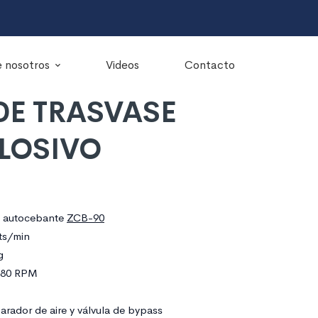
 nosotros
Videos
Contacto
DE TRASVASE
LOSIVO
s autocebante
ZCB-90
ts/min
g
980 RPM
parador de aire y válvula de bypass